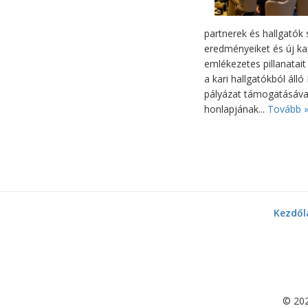
partnerek és hallgató
eredményeiket és új k
emlékezetes pillanatai
a kari hallgatókból áll
pályázat támogatásáva
honlapjának...
Tovább 
Kezdől
©
20