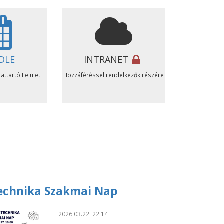
DLE
INTRANET
attartó Felület
Hozzáféréssel rendelkezők részére
echnika Szakmai Nap
2026.03.22. 22:14