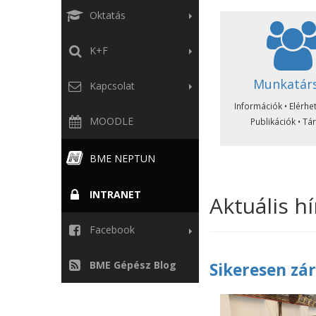
Oktatás
K+F
Munkatár
Kapcsolat
Információk • Elérhe
MOODLE
Publikációk • Tá
BME NEPTUN
INTRANET
Aktuális h
Facebook
BME Gépész Blog
Sikeresen zá