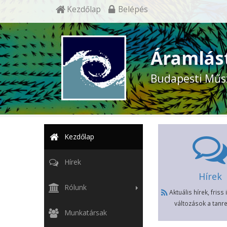
Kezdőlap
Belépés
Áramlás
Budapesti Műs
Kezdőlap
Hírek
Hírek
Rólunk
Aktuális hírek, friss
változások a tan
Munkatársak