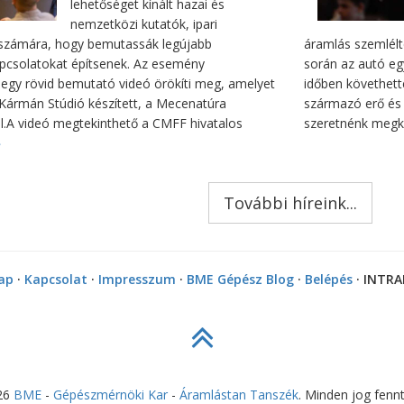
lehetőséget kínált hazai és
nemzetközi kutatók, ipari
k számára, hogy bemutassák legújabb
áramlás szemlélt
apcsolatokat építsenek. Az esemény
során az autó eg
t egy rövid bemutató videó örökíti meg, amelyet
időben követhett
ó Kármán Stúdió készített, a Mecenatúra
származó erő és 
l.A videó megtekinthető a CMFF hivatalos
szeretnénk megk
»
További híreink...
ap
·
Kapcsolat
·
Impresszum
·
BME Gépész Blog
·
Belépés
· INTR
26
BME
-
Gépészmérnöki Kar
-
Áramlástan Tanszék
. Minden jog fennt