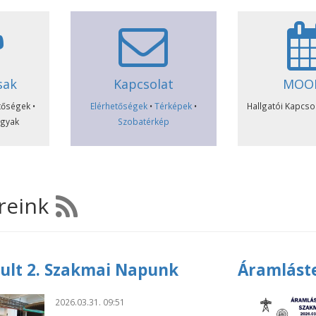
sak
Kapcsolat
MOO
tőségek •
Elérhetőségek
•
Térképek
•
Hallgatói Kapcsol
rgyak
Szobatérkép
íreink
rult 2. Szakmai Napunk
Áramlást
2026.03.31. 09:51