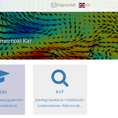
Kapcsolat
EN
mérnöki Kar
tás
K+F
kmai gyakorlat
•
Jelenlegi kutatások
•
Publikációk
•
makiírások
Szakterületeink
•
Referenciák
...