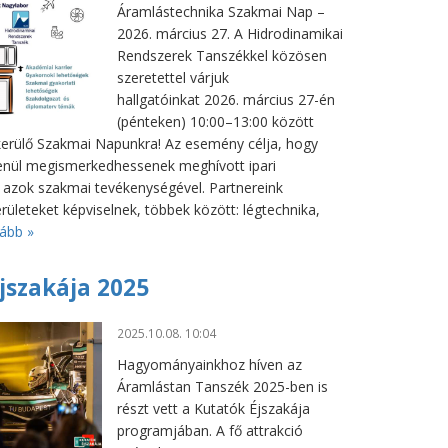
Áramlástechnika Szakmai Nap –
2026. március 27. A Hidrodinamikai
Rendszerek Tanszékkel közösen
szeretettel várjuk
hallgatóinkat 2026. március 27-én
(pénteken) 10:00–13:00 között
erülő Szakmai Napunkra! Az esemény célja, hogy
lenül megismerkedhessenek meghívott ipari
s azok szakmai tevékenységével. Partnereink
ületeket képviselnek, többek között: légtechnika,
ább »
jszakája 2025
2025.10.08. 10:04
Hagyományainkhoz híven az
Áramlástan Tanszék 2025-ben is
részt vett a Kutatók Éjszakája
programjában. A fő attrakció