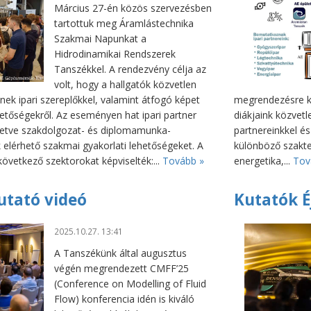
Március 27-én közös szervezésben
tartottuk meg Áramlástechnika
Szakmai Napunkat a
Hidrodinamikai Rendszerek
Tanszékkel. A rendezvény célja az
volt, hogy a hallgatók közvetlen
ek ipari szereplőkkel, valamint átfogó képet
megrendezésre k
etőségekről. Az eseményen hat ipari partner
diákjaink közvet
tetve szakdolgozat- és diplomamunka-
partnereinkkel é
uk elérhető szakmai gyakorlati lehetőségeket. A
különböző szakter
 következő szektorokat képviselték:...
Tovább »
energetika,...
Tov
tató videó
Kutatók É
2025.10.27. 13:41
A Tanszékünk által augusztus
végén megrendezett CMFF’25
(Conference on Modelling of Fluid
Flow) konferencia idén is kiváló