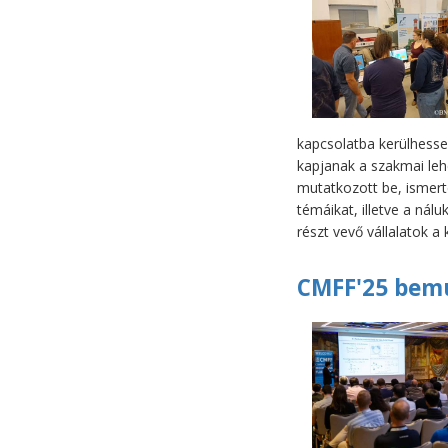
kapcsolatba kerülhessen
kapjanak a szakmai leh
mutatkozott be, ismer
témáikat, illetve a nál
részt vevő vállalatok a
CMFF'25 bemu