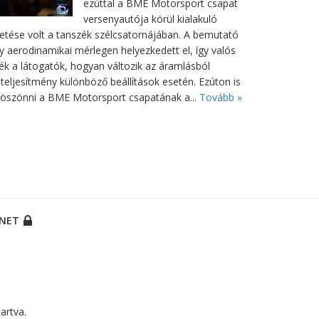
ezúttal a BME Motorsport csapat
versenyautója körül kialakuló
etése volt a tanszék szélcsatornájában. A bemutató
y aerodinamikai mérlegen helyezkedett el, így valós
ék a látogatók, hogyan változik az áramlásból
teljesítmény különböző beállítások esetén. Ezúton is
öszönni a BME Motorsport csapatának a...
Tovább »
ANET
artva.