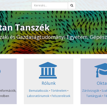
tan Tanszék
zaki és Gazdaságtudományi Egyetem, Gépész
Rólunk
Okta
 információk,
Bemutatkozás
•
Történelem
•
Záróvizsgák
•
Sza
rendben
Laboratóriumok
•
Felszerelések
Tantárgyak
•
Té