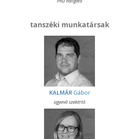
PhD hallgató
tanszéki munkatársak
KALMÁR
Gábor
ügyvivő szakértő