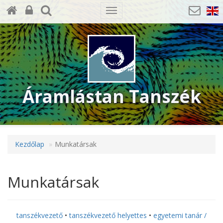
Toggle
navigation
Áramlástan Tanszék
Kezdőlap
Munkatársak
Munkatársak
tanszékvezető
•
tanszékvezető helyettes
•
egyetemi tanár /