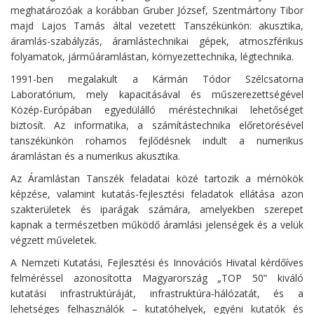
meghatározóak a korábban Gruber József, Szentmártony Tibor
majd Lajos Tamás által vezetett Tanszékünkön: akusztika,
áramlás-szabályzás, áramlástechnikai gépek, atmoszférikus
folyamatok, járműáramlástan, környezettechnika, légtechnika.
1991-ben megalakult a Kármán Tódor Szélcsatorna
Laboratórium, mely kapacitásával és műszerezettségével
Közép-Európában egyedülálló méréstechnikai lehetőséget
biztosít. Az informatika, a számítástechnika előretörésével
tanszékünkön rohamos fejlődésnek indult a numerikus
áramlástan és a numerikus akusztika.
Az Áramlástan Tanszék feladatai közé tartozik a mérnökök
képzése, valamint kutatás-fejlesztési feladatok ellátása azon
szakterületek és iparágak számára, amelyekben szerepet
kapnak a természetben működő áramlási jelenségek és a velük
végzett műveletek.
A Nemzeti Kutatási, Fejlesztési és Innovációs Hivatal kérdőíves
felméréssel azonosította Magyarország „TOP 50” kiváló
kutatási infrastruktúráját, infrastruktúra-hálózatát, és a
lehetséges felhasználók – kutatóhelyek, egyéni kutatók és