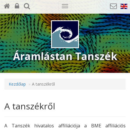
Toggle
navigation
Áramlástan Tanszék
Kezdőlap
A tanszékről
A tanszékről
A Tanszék hivatalos affiliációja a BME affiliációs