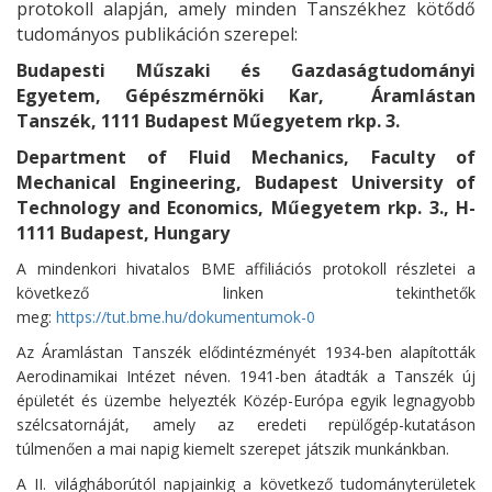
protokoll alapján, amely minden Tanszékhez kötődő
tudományos publikáción szerepel:
Budapesti Műszaki és Gazdaságtudományi
Egyetem, Gépészmérnöki Kar, Áramlástan
Tanszék, 1111 Budapest Műegyetem rkp. 3.
Department of Fluid Mechanics, Faculty of
Mechanical Engineering, Budapest University of
Technology and Economics, Műegyetem rkp. 3., H-
1111 Budapest, Hungary
A mindenkori hivatalos BME affiliációs protokoll részletei a
következő linken tekinthetők
meg:
https://tut.bme.hu/dokumentumok-0
Az Áramlástan Tanszék elődintézményét 1934-ben alapították
Aerodinamikai Intézet néven. 1941-ben átadták a Tanszék új
épületét és üzembe helyezték Közép-Európa egyik legnagyobb
szélcsatornáját, amely az eredeti repülőgép-kutatáson
túlmenően a mai napig kiemelt szerepet játszik munkánkban.
A II. világháborútól napjainkig a következő tudományterületek