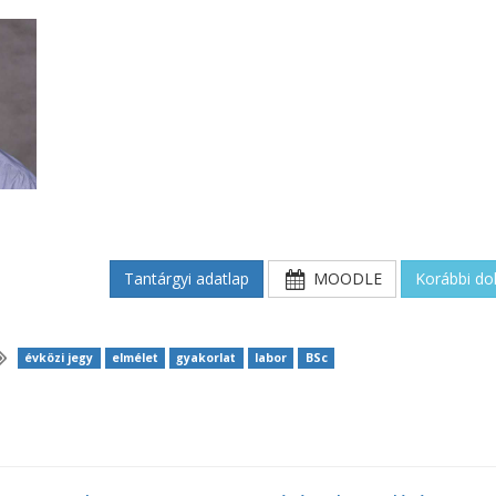
Tantárgyi adatlap
MOODLE
Korábbi d
évközi jegy
elmélet
gyakorlat
labor
BSc