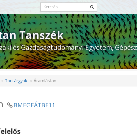
tan Tanszék
zaki és Gazdaságtudományi Egyetem, Gépész
Tantárgyak
Áramlástan
an
BMEGEÁTBE11
elelős