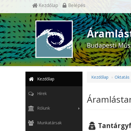
Kezdőlap
Belépés
Áramlás
Budapesti Műs
Kezdőlap
Oktatás
Kezdőlap
Hírek
Áramlást
Rólunk
Munkatársak
Tantárgyf