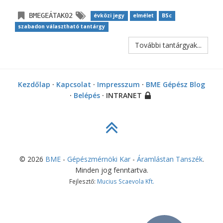
BMEGEÁTAK02
évközi jegy
elmélet
BSc
szabadon választható tantárgy
További tantárgyak...
Kezdőlap
·
Kapcsolat
·
Impresszum
·
BME Gépész Blog
·
Belépés
· INTRANET
©
2026
BME
-
Gépészmérnöki Kar
-
Áramlástan Tanszék
.
Minden jog fenntartva.
Fejlesztő:
Mucius Scaevola Kft.