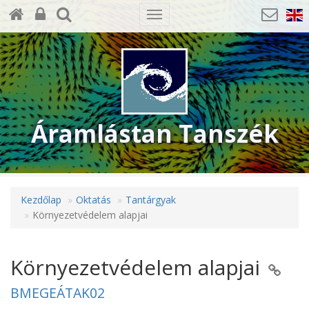
Toggle
navigation
Áramlástan Tanszék
Kezdőlap
Oktatás
Tantárgyak
Környezetvédelem alapjai
Környezetvédelem alapjai
BMEGEÁTAK02